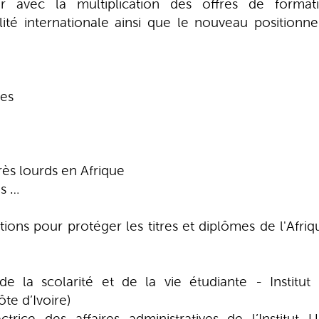
 avec la multiplication des offres de forma
ilité internationale ainsi que le nouveau positio
des
très lourds en Afrique
ns …
ions pour protéger les titres et diplômes de l'Afr
 la scolarité et de la vie étudiante - Institut 
e d’Ivoire)
ice des affaires administratives de l’Institut 