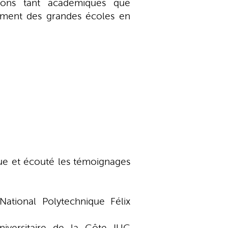
tions tant académiques que
nnement des grandes écoles en
ique et écouté les témoignages
National Polytechnique Félix
Universitaire de la Côte IUC