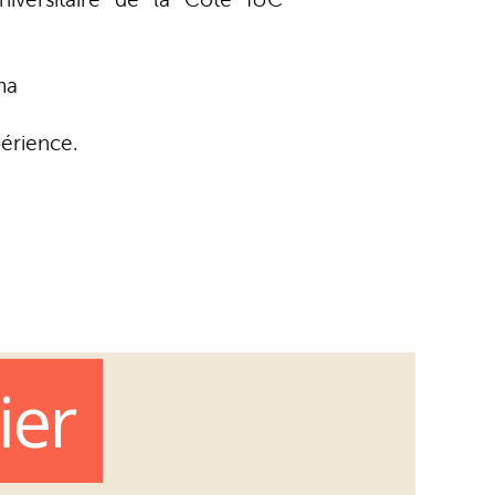
ma
périence.