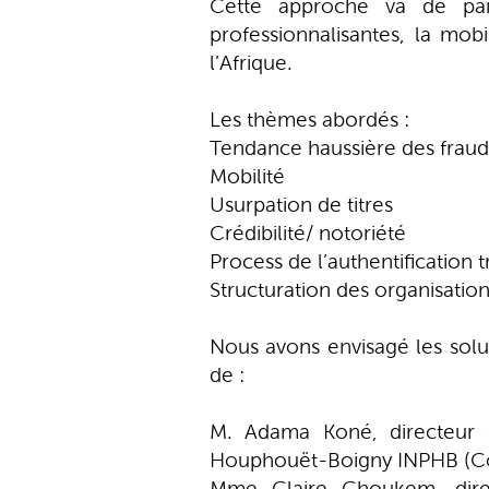
Cette approche va de pair
professionnalisantes, la mob
l’Afrique.
Les thèmes abordés :
Tendance haussière des frau
Mobilité
Usurpation de titres
Crédibilité/ notoriété
Process de l’authentification 
Structuration des organisatio
Nous avons envisagé les solut
de :
M. Adama Koné, directeur de
Houphouët-Boigny INPHB (Côt
Mme Claire Choukem, directr