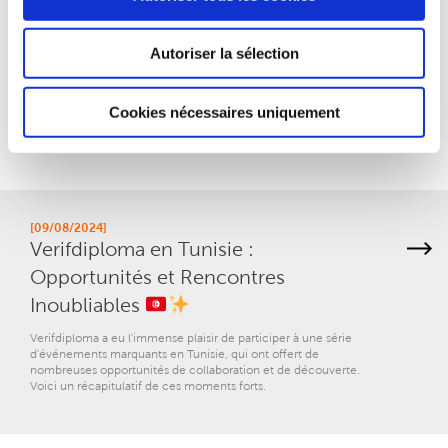
[30/09/2024]
Renforcer la Mobilité Internationale :
Autoriser la sélection
Notre Engagement à l’EAIE et au-delà
!
Cookies nécessaires uniquement
Verifdiploma participe à l'EIAE 2024 : La plus grande conférence
internationale de l'Enseignement Supérieur en Europe.
[09/08/2024]
Verifdiploma en Tunisie :
Opportunités et Rencontres
Inoubliables
Verifdiploma a eu l'immense plaisir de participer à une série
d'événements marquants en Tunisie, qui ont offert de
nombreuses opportunités de collaboration et de découverte.
Voici un récapitulatif de ces moments forts.