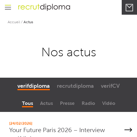
Accueil
/
Actus
Nos actus
verifdiploma
recrutdiploma
verifCV
Tous
Actus
Presse
Radio
Vidéo
[24/02/2026]
Your Future Paris 2026 – Interview