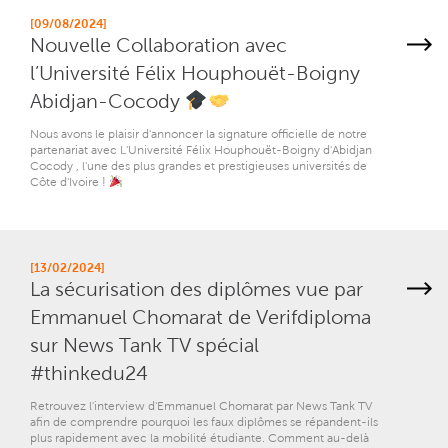
[09/08/2024]
Nouvelle Collaboration avec
l’Université Félix Houphouët-Boigny
Abidjan-Cocody
Nous avons le plaisir d'annoncer la signature officielle de notre
partenariat avec L'Université Félix Houphouët-Boigny d'Abidjan
Cocody , l'une des plus grandes et prestigieuses universités de
Côte d'Ivoire !
[13/02/2024]
La sécurisation des diplômes vue par
Emmanuel Chomarat de Verifdiploma
sur News Tank TV spécial
#thinkedu24
Retrouvez l'interview d'Emmanuel Chomarat par News Tank TV
afin de comprendre pourquoi les faux diplômes se répandent-ils
plus rapidement avec la mobilité étudiante. Comment au-delà