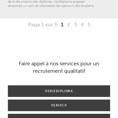
de la sécurisation des diplômes, Verifdiploma propose
désormais un outil de valorisation des parcours des étudiants.
Page 1 sur 5
1
2
3
4
5
Faire appel à nos services pour un
recrutement qualitatif
VERIFDIPLOMA
VERIFCV