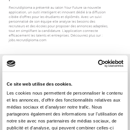
Recrutdiploma a présenté au salon Your Future sa nouvelle
application, un outil intelligent et innovant dédié à la diffusion
ciblée d'offres pour les étudiants et diplômés. Avec un suivi
personnalisé de son équipe elle analyse les besoins des
recruteurs et des écoles pour proposer des annonces adaptées,
tout en simplifiant la candidature. L'application connecte
efficacement les talents et entreprises. Découvrez plus sur :
jobs.recrutdiploma.com
[28/11/2024]
SEE 2024 : L’évènement BtoB pour les
professionnels de l’enseignement
Ce site web utilise des cookies.
supérieur, de la recherche et de la
Les cookies nous permettent de personnaliser le contenu
formation
et les annonces, d'offrir des fonctionnalités relatives aux
Verifdiploma a participé à la première édition du Salon de
médias sociaux et d'analyser notre trafic. Nous
l'Expérience Étudiante (SEE) . Entre rencontres avec des
partageons également des informations sur l'utilisation de
professionnels, animation d'un atelier et échanges enrichissants,
l'équipe a réaffirmé son engagement à sécuriser et valoriser les
notre site avec nos partenaires de médias sociaux, de
parcours académiques. Une démarche collaborative pour un
publicité et d'analyse, qui peuvent combiner celles-ci
écosystème éducatif transparent et de confiance.