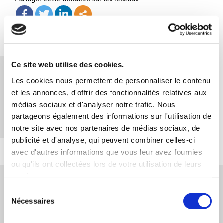
Ce site web utilise des cookies.
Découvrez les conseils de Florian
Les cookies nous permettent de personnaliser le contenu
Mantione pour distinguer le vrai du faux
et les annonces, d'offrir des fonctionnalités relatives aux
CV
médias sociaux et d'analyser notre trafic. Nous
partageons également des informations sur l'utilisation de
notre site avec nos partenaires de médias sociaux, de
publicité et d'analyse, qui peuvent combiner celles-ci
avec d'autres informations que vous leur avez fournies
ou qu'ils ont collectées lors de votre utilisation de leurs
services.
[10/04/2018]
Sélection
Il travaille pendant 5 ans dans une
Nécessaires
du
banque avec un faux diplôme
consentement